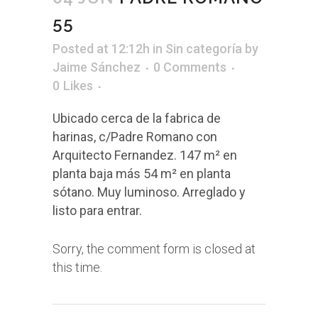
55
Posted at 12:12h
in Sin categoría
by
Jaime Sánchez
0 Comments
0
Likes
Ubicado cerca de la fabrica de
harinas, c/Padre Romano con
Arquitecto Fernandez. 147 m² en
planta baja más 54 m² en planta
sótano. Muy luminoso. Arreglado y
listo para entrar.
Sorry, the comment form is closed at
this time.